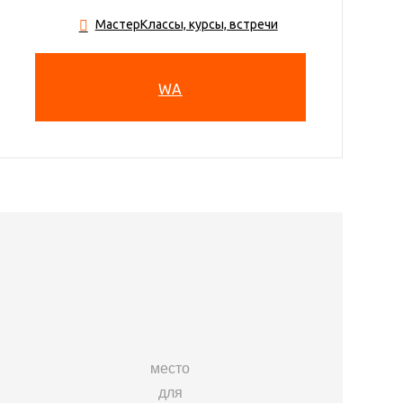
МастерКлассы, курсы, встречи
WA
место
для