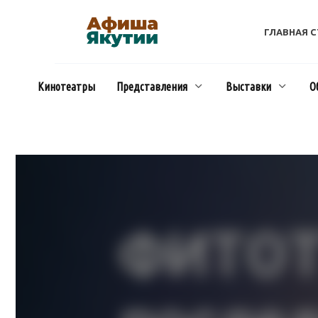
Перейти
к
ГЛАВНАЯ 
содержанию
Кинотеатры
Представления
Выставки
О