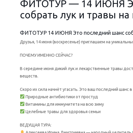
ФИТОТУР — 14 ИЮНЯ Э
собрать лук и травы на
ФИТОТУР 14 ИЮНЯ Это последний шанс собра
Друзья, 14 июня (воскресенье) приглашаем на уникальн
ПОЧЕМУ ИМЕННО СЕЙЧАС?
В середине июня дикий лук и лекарственные травы до
веществ.
Скоро их сила начнёт угасать. Это ваш последний шанс в
Природные антибиотики от простуд
Витамины для иммунитета на всю зиму
Целебные травы для здоровья семьи
ВЕДУЩАЯ ТУРА:
Алексеева Ирина Дмитриевна — народный целитель Р