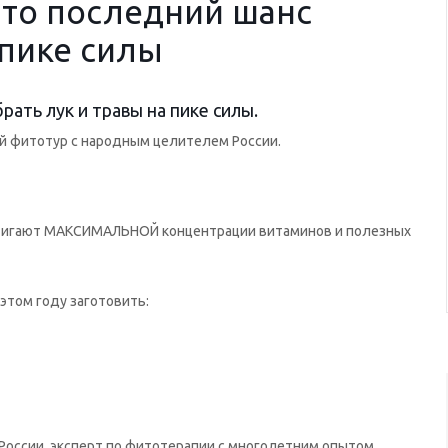
то последний шанс
 пике силы
ть лук и травы на пике силы.
ый фитотур с народным целителем России.
стигают МАКСИМАЛЬНОЙ концентрации витаминов и полезных
 этом году заготовить:
оссии, эксперт по фитотерапии с многолетним опытом