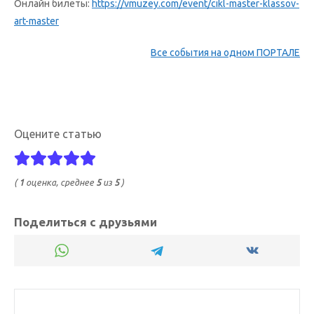
Онлайн билеты:
https://vmuzey.com/event/cikl-master-klassov-
art-master
Все события на одном ПОРТАЛЕ
Оцените статью
(
1
оценка, среднее
5
из
5
)
Поделиться с друзьями