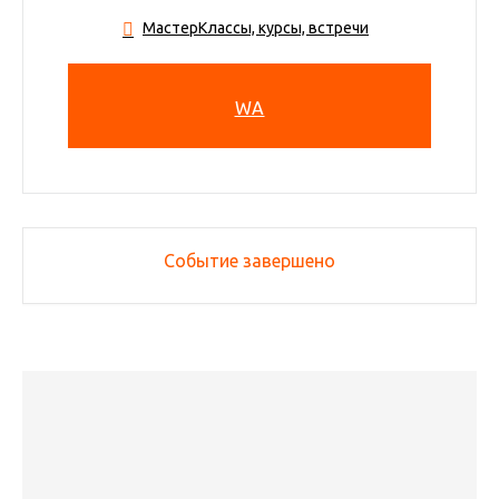
МастерКлассы, курсы, встречи
WA
Событие завершено