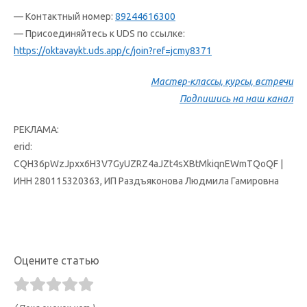
— Контактный номер:
89244616300
— Присоединяйтесь к UDS по ссылке:
https://oktavaykt.uds.app/c/join?ref=jcmy8371
Мастер-классы, курсы, встречи
Подпишись на наш канал
РЕКЛАМА:
erid:
CQH36pWzJpxx6H3V7GyUZRZ4aJZt4sXBtMkiqnEWmTQoQF |
ИНН 280115320363, ИП Раздъяконова Людмила Гамировна
Оцените статью