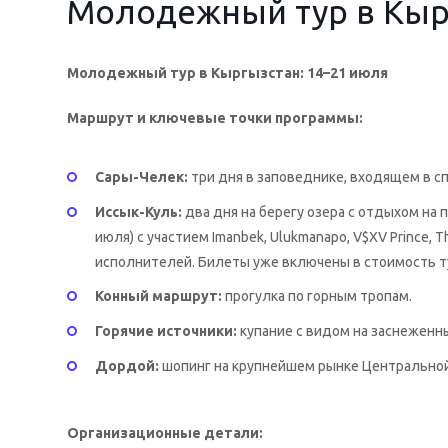
Молодежный тур в Кыр
Молодежный тур в Кыргызстан: 14–21 июля
Маршрут и ключевые точки программы:
Сары-Челек:
три дня в заповеднике, входящем в 
Иссык-Куль:
два дня на берегу озера с отдыхом на
июля) с участием Imanbek, Ulukmanapo, V$XV Prince, T
исполнителей. Билеты уже включены в стоимость т
Конный маршрут:
прогулка по горным тропам.
Горячие источники:
купание с видом на заснеженн
Дордой:
шопинг на крупнейшем рынке Центральной
Организационные детали: