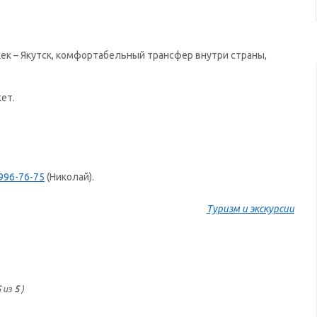
кек – Якутск, комфортабельный трансфер внутри страны,
ет.
996-76-75
(Николай).
Туризм и экскурсии
5
из
5
)