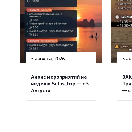
5 августа, 2026
5 ав
Анонс мероприятий на
ЗАК
неделю Sulus_trip — с 5
При
Августа
— с