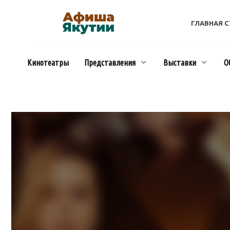
Перейти
к
ГЛАВНАЯ 
содержанию
Кинотеатры
Представления
Выставки
О