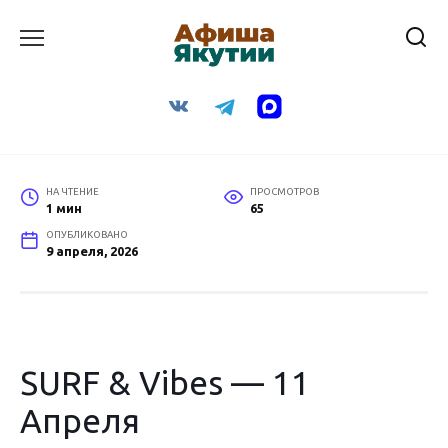
Перейти
к
содержанию
НА ЧТЕНИЕ
ПРОСМОТРОВ
1 мин
65
ОПУБЛИКОВАНО
9 апреля, 2026
SURF & Vibes — 11
Апреля