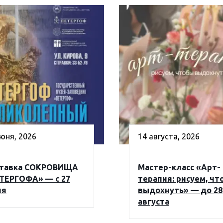
юня, 2026
14 августа, 2026
тавка СОКРОВИЩА
Мастер-класс «Арт-
ТЕРГОФА» — с 27
терапия: рисуем, чт
ня
выдохнуть» — до 28
августа