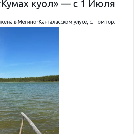
«Кумах куол» — с 1 Июля
ена в Мегино-Кангаласском улусе, с. Томтор.