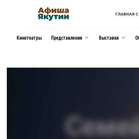
Перейти
к
ГЛАВНАЯ 
содержанию
Кинотеатры
Представления
Выставки
О