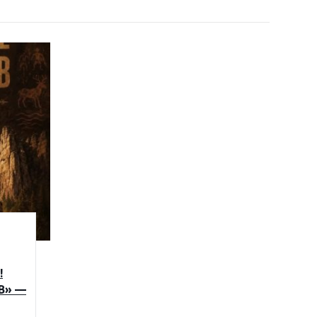
!
В» —