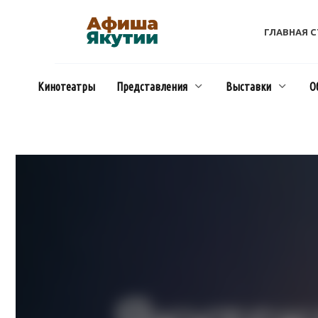
Перейти
к
ГЛАВНАЯ 
содержанию
Кинотеатры
Представления
Выставки
О