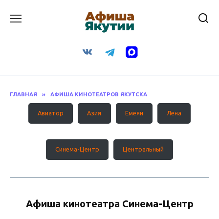
Перейти
к
содержанию
ГЛАВНАЯ
»
АФИША КИНОТЕАТРОВ ЯКУТСКА
Авиатор
Азия
Емеян
Лена
Синема-Центр
Центральный
Афиша кинотеатра Синема-Центр